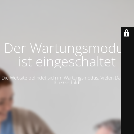
Der Wartungsmodus
ist eingeschaltet
Die Website befindet sich im Wartungsmodus. Vielen Dank für
Ihre Geduld!