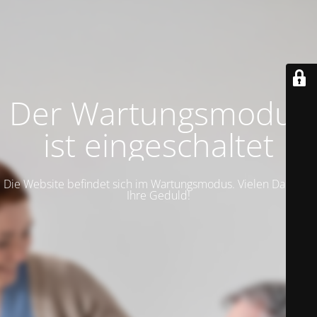
Der Wartungsmodus
ist eingeschaltet
Die Website befindet sich im Wartungsmodus. Vielen Dank für
Ihre Geduld!