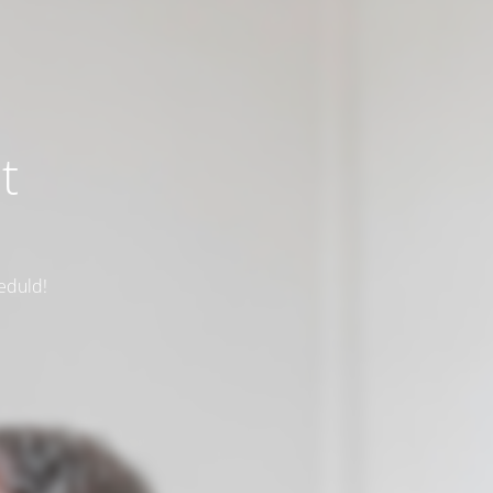
t
eduld!