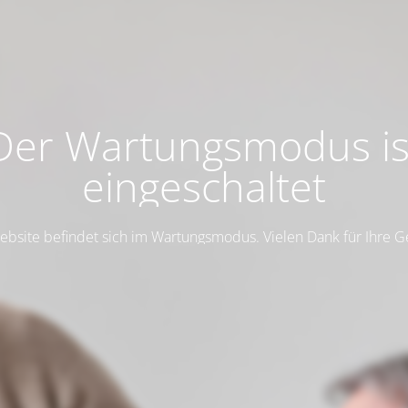
Der Wartungsmodus is
eingeschaltet
ebsite befindet sich im Wartungsmodus. Vielen Dank für Ihre G