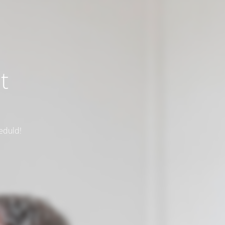
t
eduld!