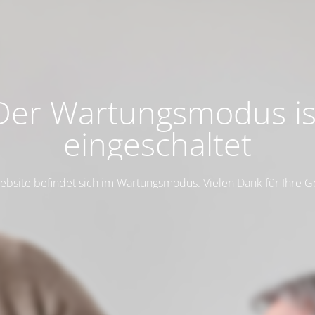
Der Wartungsmodus is
eingeschaltet
ebsite befindet sich im Wartungsmodus. Vielen Dank für Ihre G