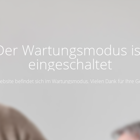
Der Wartungsmodus is
eingeschaltet
ebsite befindet sich im Wartungsmodus. Vielen Dank für Ihre G