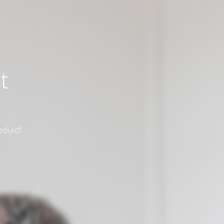
t
eduld!