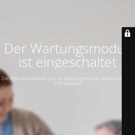
Der Wartungsmodus
ist eingeschaltet
Die Website befindet sich im Wartungsmodus. Vielen Dank für
Ihre Geduld!