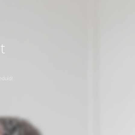
t
eduld!