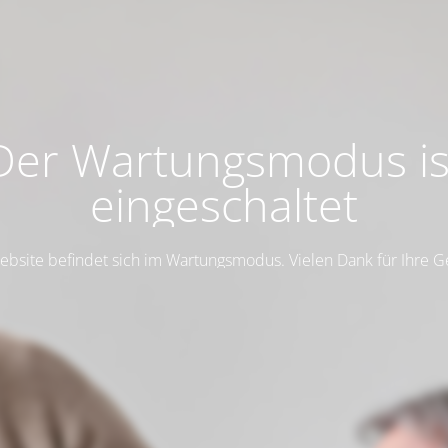
Der Wartungsmodus is
eingeschaltet
ebsite befindet sich im Wartungsmodus. Vielen Dank für Ihre G