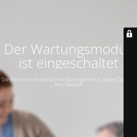
Der Wartungsmodus
ist eingeschaltet
Die Website befindet sich im Wartungsmodus. Vielen Dank für
Ihre Geduld!