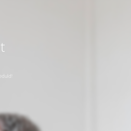
t
eduld!