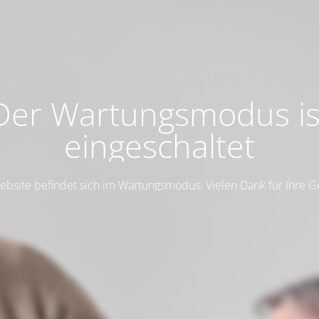
Der Wartungsmodus is
eingeschaltet
ebsite befindet sich im Wartungsmodus. Vielen Dank für Ihre G