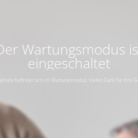
Der Wartungsmodus is
eingeschaltet
ebsite befindet sich im Wartungsmodus. Vielen Dank für Ihre G