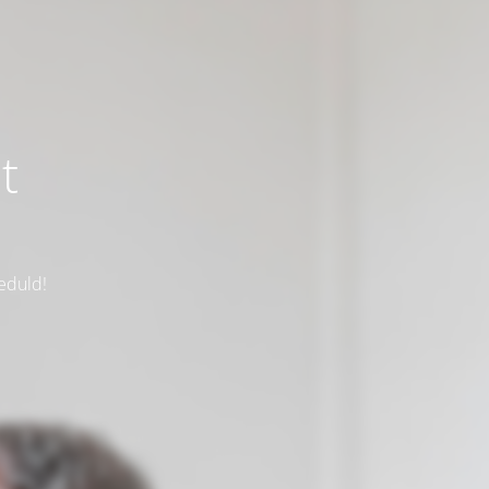
t
eduld!