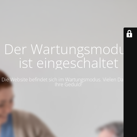
Der Wartungsmodus
ist eingeschaltet
Die Website befindet sich im Wartungsmodus. Vielen Dank für
Ihre Geduld!