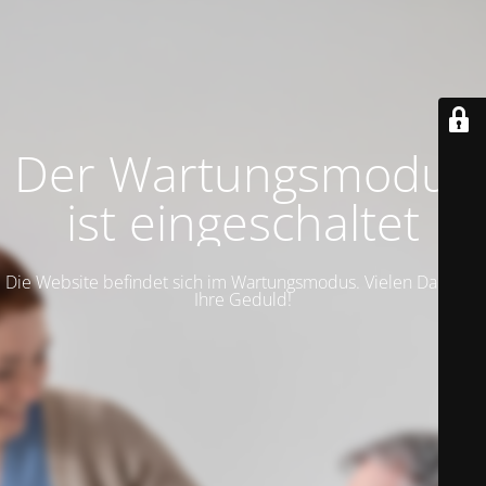
Der Wartungsmodus
ist eingeschaltet
Die Website befindet sich im Wartungsmodus. Vielen Dank für
Ihre Geduld!