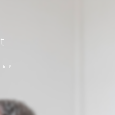
t
eduld!