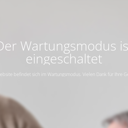
Der Wartungsmodus is
eingeschaltet
ebsite befindet sich im Wartungsmodus. Vielen Dank für Ihre G