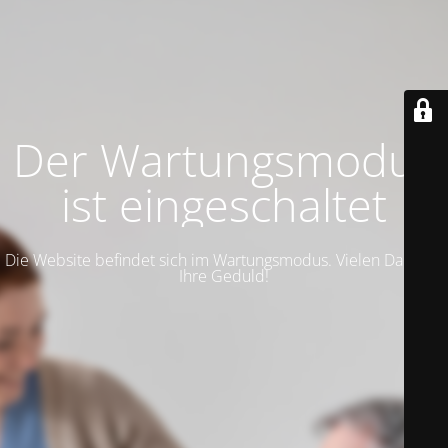
Der Wartungsmodus
ist eingeschaltet
Die Website befindet sich im Wartungsmodus. Vielen Dank für
Ihre Geduld!