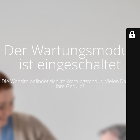
Der Wartungsmodus
ist eingeschaltet
Die Website befindet sich im Wartungsmodus. Vielen Dank für
Ihre Geduld!