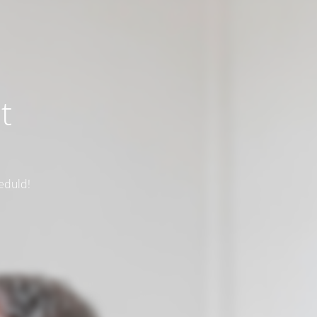
t
eduld!