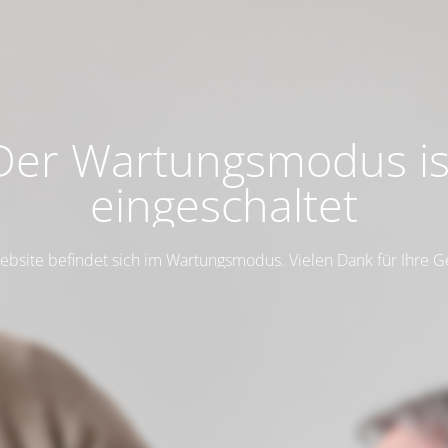
Der Wartungsmodus is
eingeschaltet
ebsite befindet sich im Wartungsmodus. Vielen Dank für Ihre G