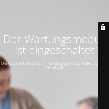
Der Wartungsmodus
ist eingeschaltet
Die Website befindet sich im Wartungsmodus. Vielen Dank für
Ihre Geduld!