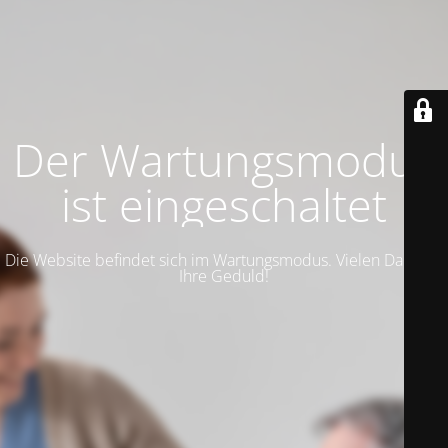
Der Wartungsmodus
ist eingeschaltet
Die Website befindet sich im Wartungsmodus. Vielen Dank für
Ihre Geduld!