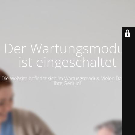
Der Wartungsmodus
ist eingeschaltet
Die Website befindet sich im Wartungsmodus. Vielen Dank für
Ihre Geduld!