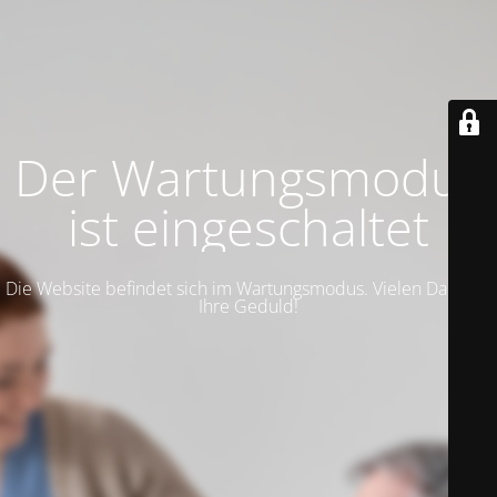
Der Wartungsmodus
ist eingeschaltet
Die Website befindet sich im Wartungsmodus. Vielen Dank für
Ihre Geduld!