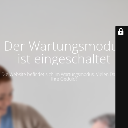
Der Wartungsmodus
ist eingeschaltet
Die Website befindet sich im Wartungsmodus. Vielen Dank für
Ihre Geduld!